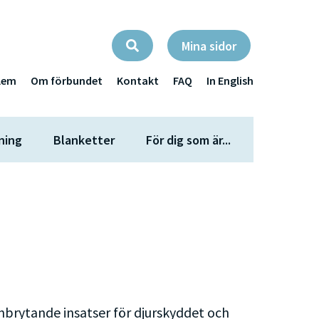
Mina sidor
lem
Om förbundet
Kontakt
FAQ
In English
ning
Blanketter
För dig som är...
anbrytande insatser för djurskyddet och