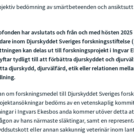
jektiv bedömning av smärtbeteenden och ansiktsuttry
fonden har avslutats och från och med hösten 2025
idare inom Djurskyddet Sveriges forskningsstiftelse (
ttningen kan delas ut till forskningsprojekt i Ingvar 
yftar tydligt till att förbättra djurskyddet och djurvä
tta djurskydd, djurvälfärd, etik eller relationen mell
llning.
n om forskningsmedel till Djurskyddet Sveriges forsk
rojektansökningar bedöms av en vetenskaplig kommitté
ingar i Ingvars Ekesbos anda kommer utöver detta at
någon av hans närmaste släktingar, samt en represent
yddsutskott eller annan sakkunnig veterinär inom lantb