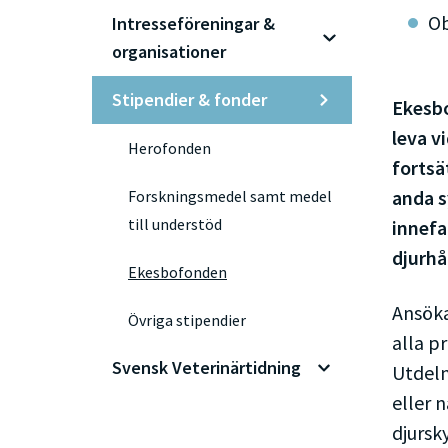
Ob
Intresseföreningar &
organisationer
Stipendier & fonder
Ekesbo
leva v
Herofonden
fortsä
anda s
Forskningsmedel samt medel
till understöd
innefa
djurhå
Ekesbofonden
Ansöka
Övriga stipendier
alla p
Svensk Veterinärtidning
Utdeln
eller 
djursk