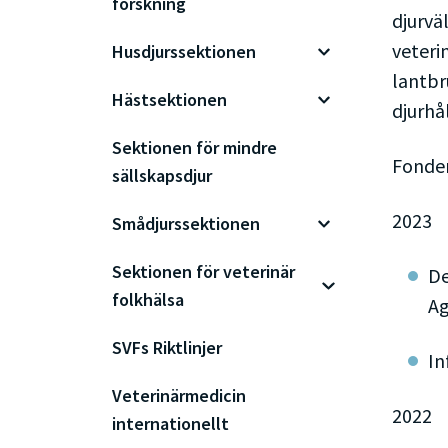
forskning
djurvä
veteri
Husdjurssektionen
lantbr
Hästsektionen
djurhå
Sektionen för mindre
Fonden
sällskapsdjur
2023
Smådjurssektionen
Sektionen för veterinär
De
folkhälsa
Ag
SVFs Riktlinjer
In
Veterinärmedicin
2022
internationellt