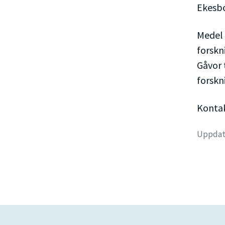
Ekesbo
Medel 
forskn
Gåvor 
forskn
Kontak
Uppdate