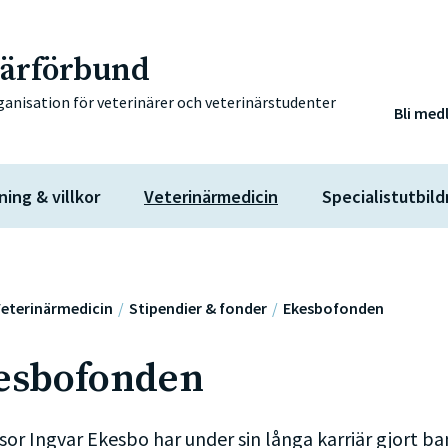
närförbund
ganisation för veterinärer och veterinärstudenter
Bli med
ning & villkor
Veterinärmedicin
Specialistutbild
eterinärmedicin
Stipendier & fonder
Ekesbofonden
esbofonden
sor Ingvar Ekesbo har under sin långa karriär gjort b