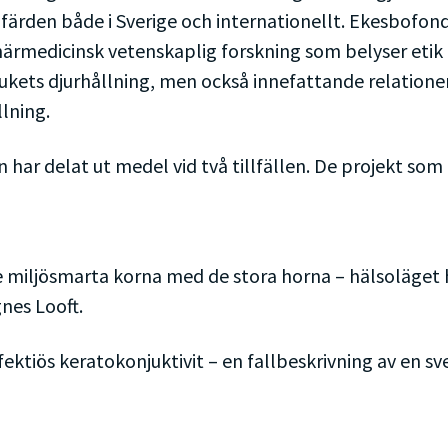
lfärden både i Sverige och internationellt. Ekesbofond
närmedicinsk vetenskaplig forskning som belyser etik oc
ukets djurhållning, men också innefattande relatione
llning.
 har delat ut medel vid två tillfällen. De projekt som
 miljösmarta korna med de stora horna – hälsoläget 
nes Looft.
fektiös keratokonjuktivit – en fallbeskrivning av en 