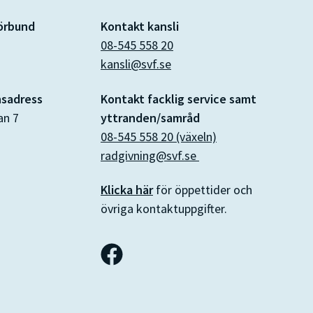
förbund
Kontakt kansli
08-545 558 20
kansli@svf.se
nsadress
Kontakt facklig service samt
an 7
yttranden/samråd
08-545 558 20 (växeln)
radgivning@svf.se
Klicka här
för öppettider och
övriga kontaktuppgifter.