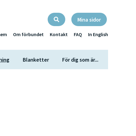
Mina sidor
lem
Om förbundet
Kontakt
FAQ
In English
ning
Blanketter
För dig som är...
a