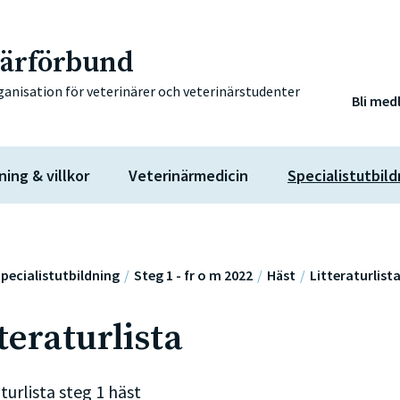
närförbund
ganisation för veterinärer och veterinärstudenter
Bli med
ning & villkor
Veterinärmedicin
Specialistutbild
pecialistutbildning
Steg 1 - fr o m 2022
Häst
Litteraturlist
teraturlista
turlista steg 1 häst