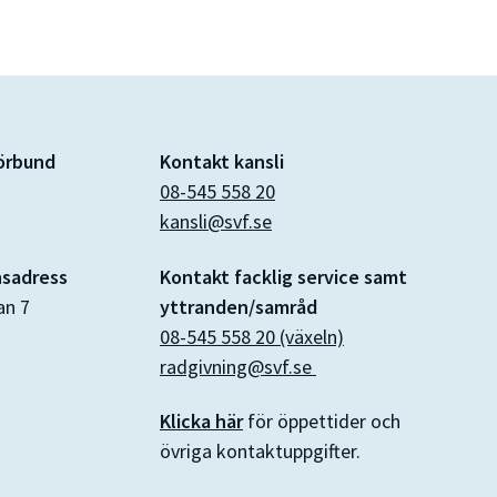
förbund
Kontakt kansli
08-545 558 20
kansli@svf.se
nsadress
Kontakt facklig service samt
an 7
yttranden/samråd
08-545 558 20 (växeln)
radgivning@svf.se
Klicka här
för öppettider och
övriga kontaktuppgifter.