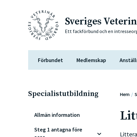
Sveriges Veteri
Ett fackförbund och en intresseor
Förbundet
Medlemskap
Anställ
Specialistutbildning
Hem
S
Lit
Allmän information
Steg 1 antagna före
Littera