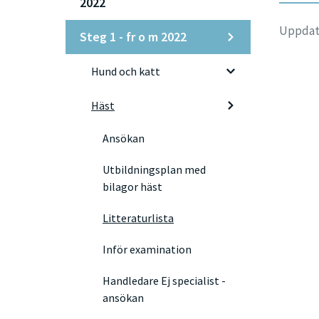
2022
Uppdate
Steg 1 - fr o m 2022
Hund och katt
Häst
Ansökan
Utbildningsplan med
bilagor häst
Litteraturlista
Inför examination
Handledare Ej specialist -
ansökan