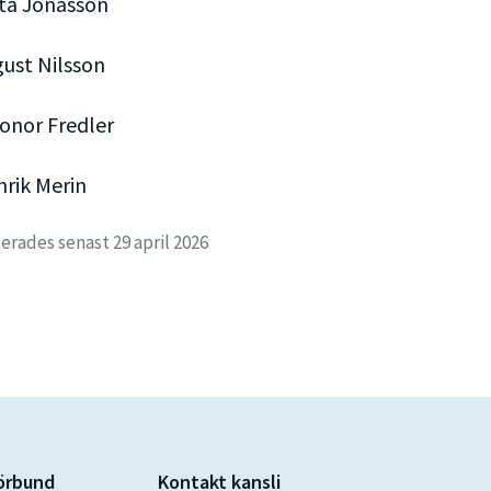
ita Jonasson
gust Nilsson
eonor Fredler
nrik Merin
rades senast 29 april 2026
förbund
Kontakt kansli