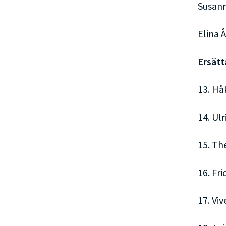
Susann
Elina 
Ersätt
13. Hå
14. Ulr
15. Th
16. Fr
17. Vi