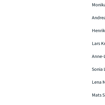
Monik
Andre
Henrik
Lars K
Anne-L
Sonia 
Lena M
Mats S