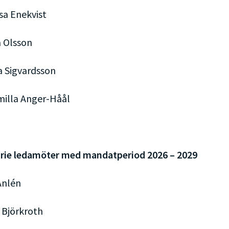
jsa Enekvist
a Olsson
la Sigvardsson
milla Anger-Håål
rie ledamöter med mandatperiod 2026 – 2029
Anlén
 Björkroth