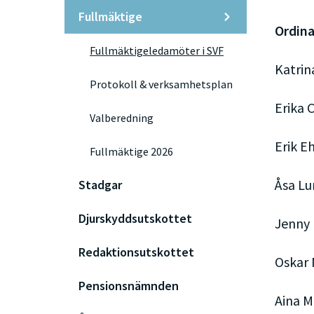
Fullmäktige
Ordin
Fullmäktigeledamöter i SVF
Katrin
Protokoll & verksamhetsplan
Erika 
Valberedning
Erik E
Fullmäktige 2026
Åsa L
Stadgar
Djurskyddsutskottet
Jenny
Redaktionsutskottet
Oskar
Pensionsnämnden
Aina M