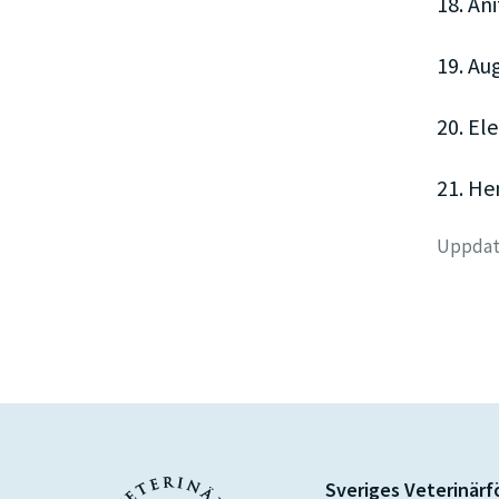
18. An
19. Au
20. El
21. He
Uppdate
Sveriges Veterinär