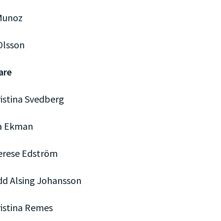
Munoz
Olsson
are
ristina Svedberg
sa Ekman
erese Edström
dd Alsing Johansson
ristina Remes