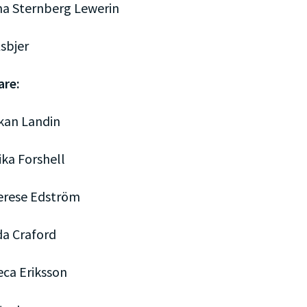
a Sternberg Lewerin
Åsbjer
are:
kan Landin
ika Forshell
erese Edström
ida Craford
veca Eriksson