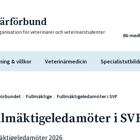
närförbund
ganisation för veterinärer och veterinärstudenter
Bli med
ning & villkor
Veterinärmedicin
Specialistutbild
Förbundet
Fullmäktige
Fullmäktigeledamöter i SVF
llmäktigeledamöter i SV
äktigeledamöter 2026