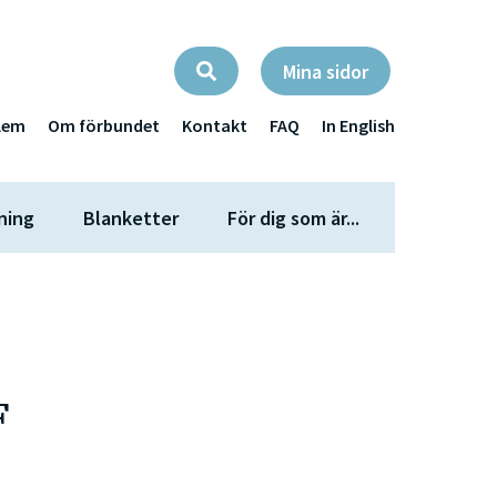
Mina sidor
lem
Om förbundet
Kontakt
FAQ
In English
ning
Blanketter
För dig som är...
F