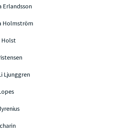
a Erlandsson
a Holmström
 Holst
ristensen
i Ljunggren
Lopes
yrenius
charin