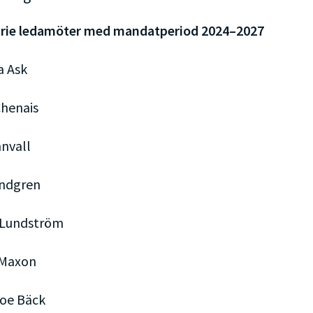
arie ledamöter med mandatperiod 2024–2027
a Ask
Chenais
hnvall
undgren
 Lundström
 Maxon
oe Bäck