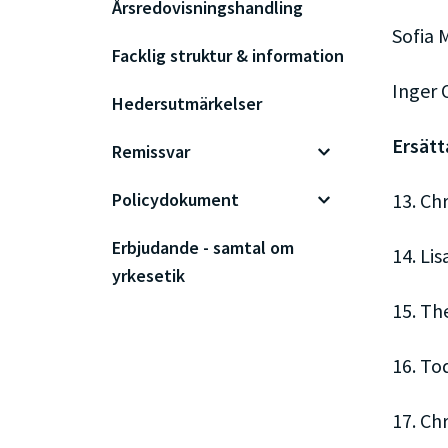
Årsredovisningshandling
Sofia 
Facklig struktur & information
Inger 
Hedersutmärkelser
Ersätt
Remissvar
Policydokument
13. Ch
Erbjudande - samtal om
14. Li
yrkesetik
15. Th
16. To
17. Ch